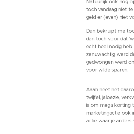
Natuurlijk ook nog o
toch vandaag niet t
geld er (even) niet 
Dan bekruipt me toch
dan toch voor dat 'wi
echt heel nodig heb 
zenuwachtig werd dat
gedwongen werd om v
voor wilde sparen.
Aaah heet het daarom
twijfel, jaloezie, ver
is om mega korting t
marketingactie ook i
actie waar je anders