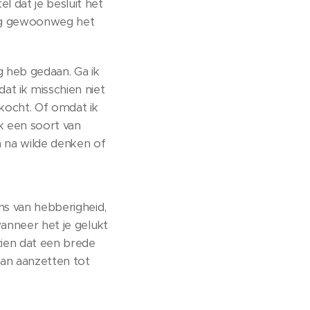
l dat je besluit het
ing gewoonweg het
g heb gedaan. Ga ik
at ik misschien niet
kocht. Of omdat ik
k een soort van
 na wilde denken of
ns van hebberigheid,
 wanneer het je gelukt
zien dat een brede
kan aanzetten tot