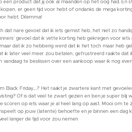
p een product dat jij ook al maanden op het oog had. En ste
e kopen, er geen tijd voor hebt of ondanks de mega kort
voor hebt. Dilemma!
 dat nare gevoel dat ik iets gemist heb, het niet zo handi
nners' gevoel dat ik vette korting heb gekregen voor iets d
maar dat ik zo hebberig werd dat ik het toch maar heb ge
 ik later veel meer zou betalen, gefrustreerd raakte dat i
andaag te beslissen over een aankoop waar ik nog even
 Black Friday.....? Het raakt je zwartere kant met gevoele
kwisting? Of is dat veel te zwart gezien en ben je super blij
e scoren op iets waar je al heel lang op aast. Mooi om te 
nspeelt op jouw (latente) behoefte en je binnen een dag 
 veel langer de tijd voor zou nemen 😉