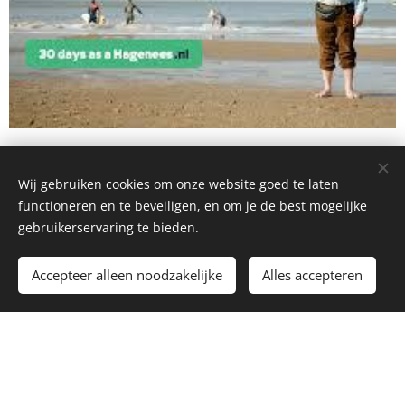
City Marketing Imago campagne
Wij gebruiken cookies om onze website goed te laten
Imago verandering van de Young
Professional
functioneren en te beveiligen, en om je de best mogelijke
gebruikerservaring te bieden.
Een imago campagne gericht op young professionals.
Met als doel Den Haag bij deze groep op de kaart te
Accepteer alleen noodzakelijke
Alles accepteren
zetten als aantrekkelijke stad om te bezoeken, te
werken, wonen en/of studeren. Drie Young
Professionals konden 30 dagen lang ervaren door er
zelf te leven, wonen en werken als een echte
Hagenees. De drie gelukkigen deelden deze 30 dagen
hun bevindingen op social media. De campagne '30